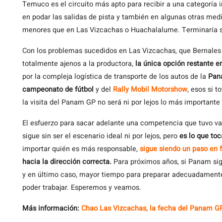
Temuco es el circuito más apto para recibir a una categoría i
en podar las salidas de pista y también en algunas otras medi
menores que en Las Vizcachas o Huachalalume. Terminaría si
Con los problemas sucedidos en Las Vizcachas, que Bernales y
totalmente ajenos a la productora,
la única opción restante 
por la compleja logística de transporte de los autos de la
Pan
campeonato de fútbol
y del
Rally Mobil Motorshow
, esos si 
la visita del Panam GP no será ni por lejos lo más important
El esfuerzo para sacar adelante una competencia que tuvo v
sigue sin ser el escenario ideal ni por lejos, pero
es lo que toc
importar quién es más responsable,
si
gue siendo un paso en 
hacia la dirección correcta.
Para próximos años, si Panam sigu
y en último caso, mayor tiempo para preparar adecuadamente
poder trabajar. Esperemos y veamos.
Más información:
Chao Las Vizcachas, la fecha del Panam GP