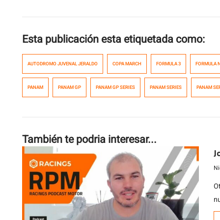
Esta publicación esta etiquetada como:
AUTODROMO JUVENAL JERALDO
COPA MARCH
FORMULA 3
FORMULA 
PANAM
PANAM GP
PANAM GP SERIES
PANAM SERIES
PANAM SER
También te podria interesar...
J
Ni
O
n
t