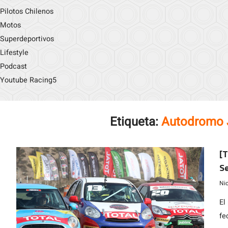
Pilotos Chilenos
Motos
Superdeportivos
Lifestyle
Podcast
Youtube Racing5
Etiqueta:
Autodromo 
[T
S
Ni
El
fe