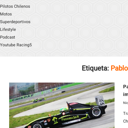
Pilotos Chilenos
Motos
Superdeportivos
Lifestyle
Podcast
Youtube Racing5
Etiqueta:
Pablo
Pa
i
Ni
Tr
Ch