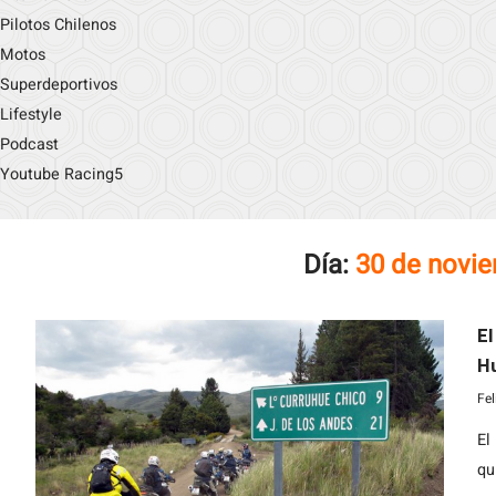
Pilotos Chilenos
Motos
Superdeportivos
Lifestyle
Podcast
Youtube Racing5
Día:
30 de novi
El
Hu
Al
Fe
El
qu