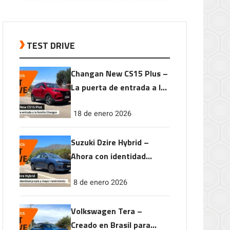
TEST DRIVE
Changan New CS15 Plus –
La puerta de entrada a la
familia Changan
18 de enero 2026
Suzuki Dzire Hybrid –
Ahora con identidad
propia y mayor
8 de enero 2026
rendimiento
Volkswagen Tera –
Creado en Brasil para