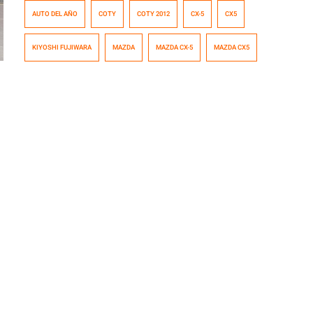
a los pesos pesados en la lucha por ese honor en 2012,
AUTO DEL AÑO
COTY
COTY 2012
CX-5
CX5
el Toyota GT86 (FT86 para nosotros) en alianza con el
Subaru BRZ, conocidos como Toyobaru. La premiación
KIYOSHI FUJIWARA
MAZDA
MAZDA CX-5
MAZDA CX5
se realizó ayer en Tokio. Los chicos […]