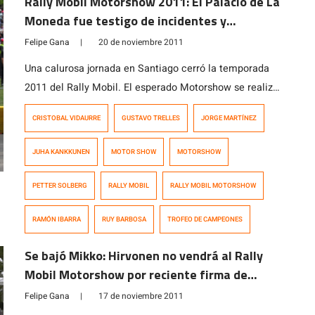
Rally Mobil Motorshow 2011: El Palacio de La
Moneda fue testigo de incidentes y
emocionantes definiciones
Felipe Gana
|
20 de noviembre 2011
Una calurosa jornada en Santiago cerró la temporada
2011 del Rally Mobil. El esperado Motorshow se realizó
en un trabado circuito «paralelo» al estilo Super-Prime
CRISTOBAL VIDAURRE
GUSTAVO TRELLES
JORGE MARTÍNEZ
por la Alameda y en torno al Palacio de La Moneda en
Santiago. Con los dos campeonatos de las categorías
JUHA KANKKUNEN
MOTOR SHOW
MOTORSHOW
más importantes por definir, el Trofeo de Naciones
anual con […]
PETTER SOLBERG
RALLY MOBIL
RALLY MOBIL MOTORSHOW
RAMÓN IBARRA
RUY BARBOSA
TROFEO DE CAMPEONES
Se bajó Mikko: Hirvonen no vendrá al Rally
Mobil Motorshow por reciente firma de
contrato con Citroen
Felipe Gana
|
17 de noviembre 2011