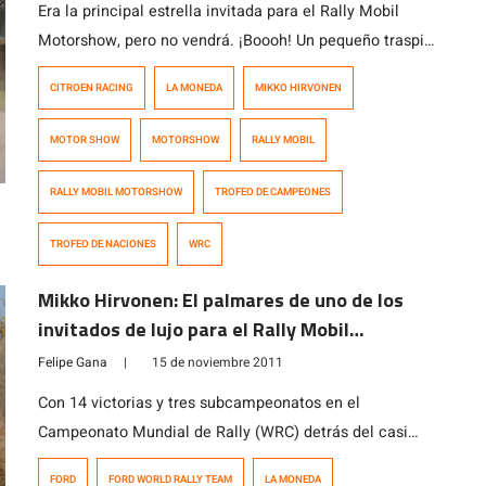
Era la principal estrella invitada para el Rally Mobil
Motorshow, pero no vendrá. ¡Boooh! Un pequeño traspié
ha sufrido el Trofeo de las Naciones del Motorshow
CITROEN RACING
LA MONEDA
MIKKO HIRVONEN
2011, al confirmarse que Mikko Hirvonen no viajará a
nuestro país después de haber firmado ayer su contrato
MOTOR SHOW
MOTORSHOW
RALLY MOBIL
con el equipo oficial Citroen para reemplazar a
Sebastian Ogier como […]
RALLY MOBIL MOTORSHOW
TROFEO DE CAMPEONES
TROFEO DE NACIONES
WRC
Mikko Hirvonen: El palmares de uno de los
invitados de lujo para el Rally Mobil
Motorshow 2011
Felipe Gana
|
15 de noviembre 2011
Con 14 victorias y tres subcampeonatos en el
Campeonato Mundial de Rally (WRC) detrás del casi
invencible francés Sebastien Loeb, Mikko Hirvonen es
FORD
FORD WORLD RALLY TEAM
LA MONEDA