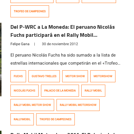
TROFEO DE CAMPEONES
Del P-WRC a La Moneda: El peruano Nicolás
Fuchs participará en el Rally Mobil
Motorshow
Felipe Gana
|
30 de noviembre 2012
El peruano Nicolás Fuchs ha sido sumado a la lista de
estrellas internacionales que competirán en el «Trofeo
de Campeones» del Rally Mobil Motorshow, el próximo
FUCHS
GUSTAVO TRELLES
MOTOR SHOW
MOTORSHOW
sábado 8 de Diciembre frente al Palacio de La Moneda
en Santiago. El «Trofeo» será nuevamente el evento
NICOLÁS FUCHS
PALACIO DE LA MONEDA
RALLY MOBIL
final del Motorshow y enfrentará a cuatro de los
mejores pilotos […]
RALLY MOBIL MOTOR SHOW
RALLY MOBIL MOTORSHOW
RALLYMOBIL
TROFEO DE CAMPEONES