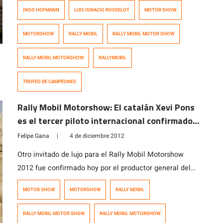
votación popular realizada a través del Facebook del
INGO HOFMANN
LUIS IGNACIO ROSSELOT
MOTOR SHOW
Campeonato Rally Mobil. El piloto de Concepción logró
un total de 2995 votos, casi 200 más que Cristóbal
MOTORSHOW
RALLY MOBIL
RALLY MOBIL MOTOR SHOW
Ibarra con lo que obtuvo el derecho de correr como
cuarto […]
RALLY MOBIL MOTORSHOW
RALLYMOBIL
TROFEO DE CAMPEONES
Rally Mobil Motorshow: El catalán Xevi Pons
es el tercer piloto internacional confirmado
para el Trofeo de Campeones
Felipe Gana
|
4 de diciembre 2012
Otro invitado de lujo para el Rally Mobil Motorshow
2012 fue confirmado hoy por el productor general del
evento, Felipe Horta, en conferencia de prensa realizada
MOTOR SHOW
MOTORSHOW
RALLY MOBIL
en dependencias del Instituto Nacional del Deporte. El
piloto español Xevi Pons se sumará al Trofeo de
RALLY MOBIL MOTOR SHOW
RALLY MOBIL MOTORSHOW
Campeones que se realizará como evento de cierre del