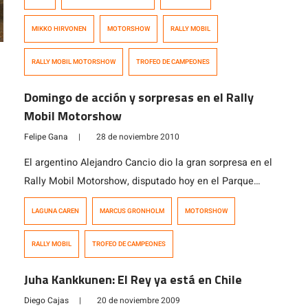
reconocido como uno de los pilotos más talentosos de
la actualidad en Rally. Este sábado, podremos contar
MIKKO HIRVONEN
MOTORSHOW
RALLY MOBIL
con la presencia de este finlandés en nuestro país,
cuando participe del ya clásico «Trofeo de […]
RALLY MOBIL MOTORSHOW
TROFEO DE CAMPEONES
Domingo de acción y sorpresas en el Rally
Mobil Motorshow
Felipe Gana
|
28 de noviembre 2010
El argentino Alejandro Cancio dio la gran sorpresa en el
Rally Mobil Motorshow, disputado hoy en el Parque
Motor Laguna Carén, tras lograr el triunfo en el «Trofeo
LAGUNA CAREN
MARCUS GRONHOLM
MOTORSHOW
de las Naciones» derrotando al gran favorito, el bi-
campeón mundial Marcus Gronholm en una apretada
RALLY MOBIL
TROFEO DE CAMPEONES
final. En el tercer lugar, se ubicó el piloto nacional
Jorge Martínez […]
Juha Kankkunen: El Rey ya está en Chile
Diego Cajas
|
20 de noviembre 2009