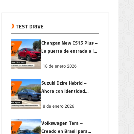
TEST DRIVE
Changan New CS15 Plus –
La puerta de entrada a la
familia Changan
18 de enero 2026
Suzuki Dzire Hybrid –
Ahora con identidad
propia y mayor
8 de enero 2026
rendimiento
Volkswagen Tera –
Creado en Brasil para