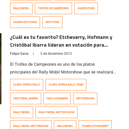
Motorshow 2012 con […]
RALLYMOBIL
TROFEO DE CAMPEONES
XAVIER PONS
XAVIER XEVI PONS
XEVI PONS
¿Cuál es tu favorito? Etcheverry, Hofmann y
Cristóbal Ibarra lideran en votación para
correr en un Clio R3 en el Motorshow
Felipe Gana
|
3 de diciembre 2012
El Trofeo de Campeones es uno de los platos
principales del Rally Mobil Motorshow que se realizará
este sábado 8 de Diciembre frente al Palacio de La
CLARO XPERIA RALLY
CLARO XPERIA RALLY TEAM
Moneda. El evento contará con la participación de
estrellas internacionales de la talla del piloto peruano y
CRISTÓBAL IBARRA
INGO HOFMANN
MOTORSHOW
actual participante del WRC, Nicolás Fuchs y el cuatro
veces campeón […]
RALLY MOBIL
RALLY MOBIL MOTOR SHOW
RALLY MOBIL MOTORSHOW
RALLYMOBIL
TOMÁS ETCHEVERRY