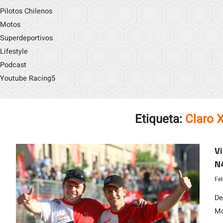
Pilotos Chilenos
Motos
Superdeportivos
Lifestyle
Podcast
Youtube Racing5
Etiqueta:
Claro X
Vi
N4
Fe
De
Mo