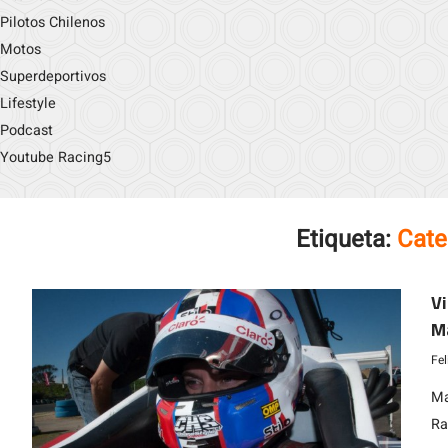
Pilotos Chilenos
Motos
Superdeportivos
Lifestyle
Podcast
Youtube Racing5
Etiqueta:
Cate
Vi
Ma
M
Fe
Ma
Ra