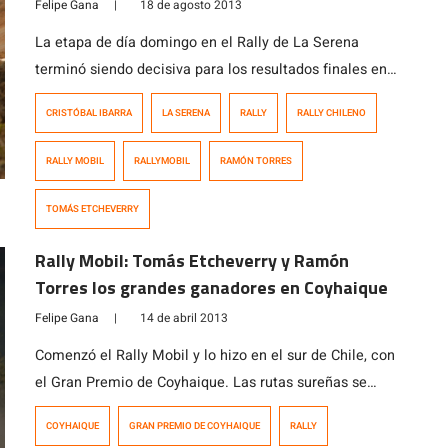
Felipe Gana
|
18 de agosto 2013
La etapa de día domingo en el Rally de La Serena
terminó siendo decisiva para los resultados finales en
las principales categorías del Campeonato RallyMobil.
CRISTÓBAL IBARRA
LA SERENA
RALLY
RALLY CHILENO
No se mantuvieron los resultados del sábado. Nada de
guardarse y conservar en la segunda mitad de la
RALLY MOBIL
RALLYMOBIL
RAMÓN TORRES
carrera. Hoy las tripulaciones ganadoras salieron a
buscar el triunfo y lo […]
TOMÁS ETCHEVERRY
Rally Mobil: Tomás Etcheverry y Ramón
Torres los grandes ganadores en Coyhaique
Felipe Gana
|
14 de abril 2013
Comenzó el Rally Mobil y lo hizo en el sur de Chile, con
el Gran Premio de Coyhaique. Las rutas sureñas se
adelantaban muy duras para los vehículos,
COYHAIQUE
GRAN PREMIO DE COYHAIQUE
RALLY
especialmente en esta primera fecha del año. El buen