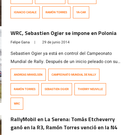
puntapié inicial a fines de febrero en un evento de
lanzamiento que congregó a los principales pilotos
IGNACIO CASALE
RAMÓN TORRES
YA-CAR
nacionales que participarán en esta entretenida
categoría. Son pequeños autos […]
WRC, Sebastien Ogier se impone en Polonia
Felipe Gana
|
29 de junio 2014
Sebastien Ogier ya está en control del Campeonato
Mundial de Rally. Después de un inicio peleado con su
compañero Jari-Matti Latvala, victorias en las últimas
ANDREAS MIKKELSEN
CAMPEONATO MUNDIAL DE RALLY
pruebas del Mundial han hecho que Ogier amplíe su
ventaja a 50 puntos sobre el finlandés. Gran parte de
RAMÓN TORRES
SEBASTIEN OGIER
THIERRY NEUVILLE
esa ventaja la consiguió Ogier en este último rally, el de
[…]
WRC
RallyMobil en La Serena: Tomás Etcheverry
ganó en la R3, Ramón Torres venció en la N4