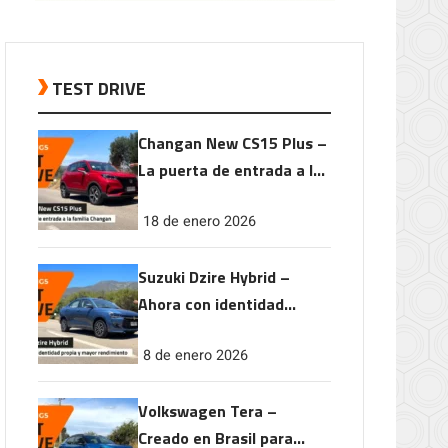
TEST DRIVE
Changan New CS15 Plus –
La puerta de entrada a la
familia Changan
18 de enero 2026
Suzuki Dzire Hybrid –
Ahora con identidad
propia y mayor
8 de enero 2026
rendimiento
Volkswagen Tera –
Creado en Brasil para