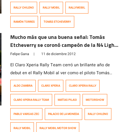
clima acompañó el desarrollo del rally, que vio por
RALLY CHILENO
RALLY MOBIL
RALLYMOBIL
primera vez en las rutas a la categoría R3 […]
RAMÓN TORRES
TOMÁS ETCHEVERRY
Mucho más que una buena señal: Tomás
Etcheverry se coronó campeón de la N4 Light
en el Rally Mobil Motorshow
Felipe Gana
|
11 de diciembre 2012
El Claro Xperia Rally Team cerró un brillante año de
debut en el Rally Mobil al ver como el piloto Tomás
Etcheverry y su navegante Aldo Zambra se coronaban
ALDO ZAMBRA
CLARO XPERIA
CLARO XPERIA RALLY
como campeones de la categoría N4 Light superando a
Ramón Torres en una vibrante definición en el Rally
CLARO XPERIA RALLY TEAM
MATÍAS PILASI
MOTORSHOW
Mobil Motorshow realizado en el frontis del Palacio […]
PABLO VARGAS ZEC
PALACIO DE LA MONEDA
RALLY CHILENO
RALLY MOBIL
RALLY MOBIL MOTOR SHOW