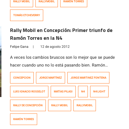
RALLY MOBIL
RALLYMOBIL
RAMÓN TORRES
TOMÁS ETCHEVERRY
Rally Mobil en Concepción: Primer triunfo de
Ramón Torres en la N4
Felipe Gana
|
12 de agosto 2012
A veces los cambios bruscos son lo mejor que se puede
hacer cuando uno no lo está pasando bien. Ramón
Torres puede decirlo con autoridad. Después de tener
CONCEPCION
JORGE MARTÍNEZ
JORGE MARTINEZ FONTENA
problemas con el equipo Dmas Competición, con el cual
realizó las primeras cuatro fechas de esta temporada
LUIS IGNACIO ROSSELOT
MATÍAS PILASI
N4
N4 LIGHT
2012 en la N4 Light, el piloto auspiciado por Sipa […]
RALLY DE CONCEPCIÓN
RALLY MOBIL
RALLYMOBIL
RAMÓN TORRES