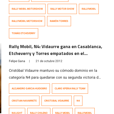
RALLY MOBIL MOTORSHOW
RALLY MOTOR SHOW
RALLYMOBIL
RALLYMOBIL MOTORSHOW
RAMÓN TORRES
TOMÁS ETCHEVERRY
Rally Mobil, N4: Vidaurre gana en Casablanca,
Etcheverry y Torres empatados en el
campeonato de la N4 Light
Felipe Gana
|
21 de octubre 2012
Cristóbal Vidaurre mantuvo su cómodo dominio en la
categoría N4 para quedarse con su segunda victoria del
año en el Rally Mobil, superando a Ramón Torres y
ALEJANDRO GARCIA HUIDOBRO
CLARO XPERIA RALLY TEAM
Tomás Etcheverry, quienes completaron el podio en la
categoría más potente del Rally nacional. Vidaurre
CRISTIAN NAVARRETE
CRISTOBAL VIDAURRE
N4
comenzó el día domingo con 15 segundos de diferencia
con respecto a Torres, […]
N4 LIGHT
RALLY CHILENO
RALLY MOBIL
RALLYMOBIL