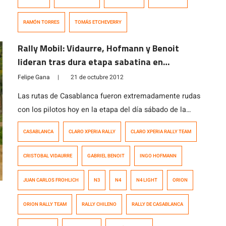
RAMÓN TORRES
TOMÁS ETCHEVERRY
Rally Mobil: Vidaurre, Hofmann y Benoit
lideran tras dura etapa sabatina en
Casablanca
Felipe Gana
|
21 de octubre 2012
Las rutas de Casablanca fueron extremadamente rudas
con los pilotos hoy en la etapa del día sábado de la
penúltima fecha del Campeonato Rally Mobil 2012.
CASABLANCA
CLARO XPERIA RALLY
CLARO XPERIA RALLY TEAM
Tramos muy largos, técnicos y con secciones bastante
rotas causaron que 20 de los 60 pilotos inscritos
CRISTOBAL VIDAURRE
GABRIEL BENOIT
INGO HOFMANN
fallaran en completar la distancia del día por problemas
mecánicos o accidentes, […]
JUAN CARLOS FROHLICH
N3
N4
N4 LIGHT
ORION
ORION RALLY TEAM
RALLY CHILENO
RALLY DE CASABLANCA