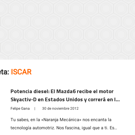
eta:
ISCAR
Potencia diesel: El Mazda6 recibe el motor
Skyactiv-D en Estados Unidos y correrá en la
Rolex Grand-Am Series
Felipe Gana
|
30 de noviembre 2012
Tu sabes, en la «Naranja Mecánica» nos encanta la
tecnología automotriz. Nos fascina, igual que a ti. Es