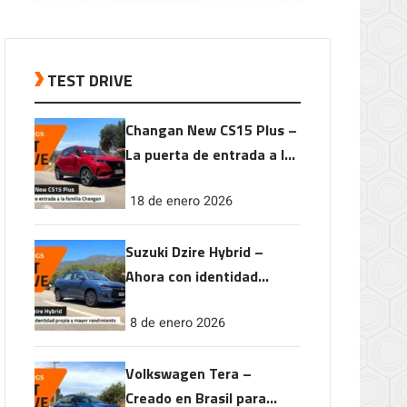
TEST DRIVE
Changan New CS15 Plus –
La puerta de entrada a la
familia Changan
18 de enero 2026
Suzuki Dzire Hybrid –
Ahora con identidad
propia y mayor
8 de enero 2026
rendimiento
Volkswagen Tera –
Creado en Brasil para