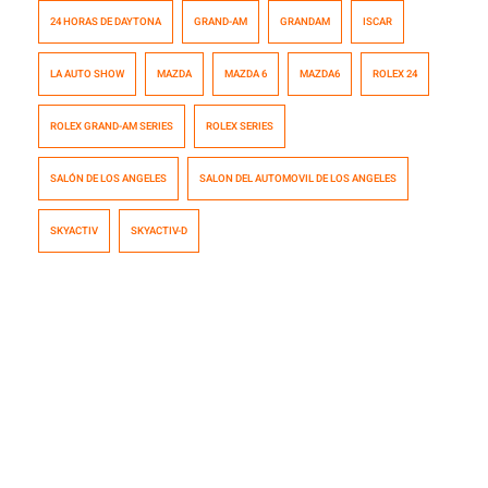
por eso que si nos sigues desde hace tiempo, sabres
24 HORAS DE DAYTONA
GRAND-AM
GRANDAM
ISCAR
perfectamente de que se trata el concepto Skyactiv de
Mazda y que ha llegado a Chile a través de la nueva CX-
LA AUTO SHOW
MAZDA
MAZDA 6
MAZDA6
ROLEX 24
5. Bueno ya, si no conoces […]
ROLEX GRAND-AM SERIES
ROLEX SERIES
SALÓN DE LOS ANGELES
SALON DEL AUTOMOVIL DE LOS ANGELES
SKYACTIV
SKYACTIV-D