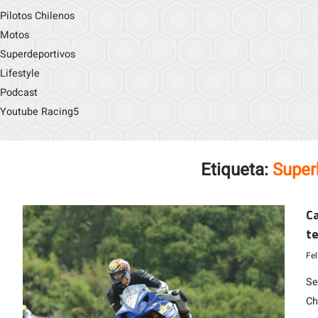
Pilotos Chilenos
Motos
Superdeportivos
Lifestyle
Podcast
Youtube Racing5
Etiqueta:
Super
Ca
t
Fe
Se
Ch