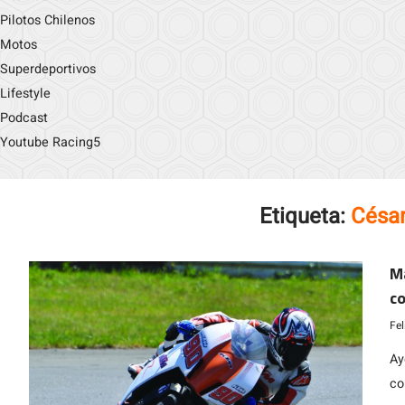
Pilotos Chilenos
Motos
Superdeportivos
Lifestyle
Podcast
Youtube Racing5
Etiqueta:
César
Ma
co
Fe
Ay
co