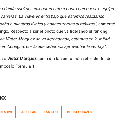
en donde supimos colocar el auto a punto con nuestro equipo
arreras. La clave es el trabajo que estamos realizando
ucho a nuestros rivales y concentrarnos al máximo”
, comentó
go. Respecto a ser el piloto que va liderando el ranking
con Víctor Márquez se va agrandando, estamos en la mitad
 en Codegua, por lo que debemos aprovechar la ventaja”
.
levó
Víctor Márquez
quien dio la vuelta más veloz del fin de
o modelo Fórmula 1.
mo:
HALALUME
JORGE BAS
LA SERENA
PATRICIO NARANJO