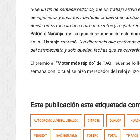
“Fue un fin de semana redondo, fue un trabajo arduo 
de ingenieros y supimos mantener la calma en ambas c
desde marzo, los arduos entrenamientos y respetar m
Patricio Naranjo
tras su gran desempeño de este domin
anual, Naranjo expresó:
“La diferencia que teníamos 
del campeonato y solo quedan fechas que se correrán
El premio al
“Motor más rápido”
de TAG Heuer se lo l
semana con lo cual se hizo merecedor del reloj suiz
Esta publicación esta etiquetada co
AUTODROMO JUVENAL JERALDO
CITROEN
DUNLOP
HUAC
PEUGEOT
RACING5 ARMY
TOBERO
TOTAL
TP RACE