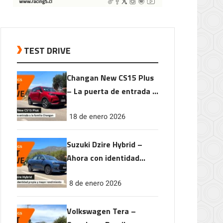
TEST DRIVE
Changan New CS15 Plus
– La puerta de entrada a
la familia Changan
18 de enero 2026
Suzuki Dzire Hybrid –
Ahora con identidad
propia y mayor
8 de enero 2026
rendimiento
Volkswagen Tera –