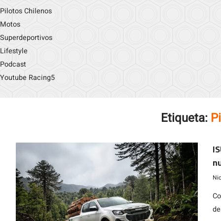
Pilotos Chilenos
Motos
Superdeportivos
Lifestyle
Podcast
Youtube Racing5
Etiqueta:
P
IS
nu
G
Ni
Co
de