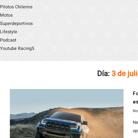
Pilotos Chilenos
Motos
Superdeportivos
Lifestyle
Podcast
Youtube Racing5
Día:
3 de jul
Fo
e
Ni
Ne
op