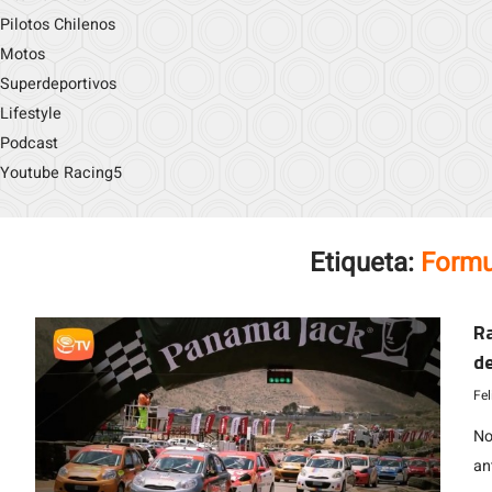
Pilotos Chilenos
Motos
Superdeportivos
Lifestyle
Podcast
Youtube Racing5
Etiqueta:
Formu
Ra
de
Ni
Fe
No
an