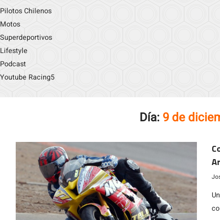
Pilotos Chilenos
Motos
Superdeportivos
Lifestyle
Podcast
Youtube Racing5
Día:
9 de dicie
Co
A
Jo
Un
co