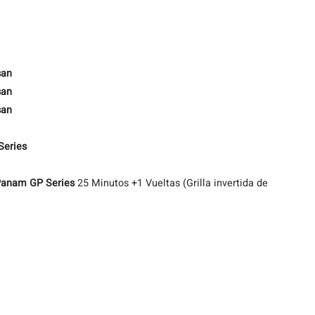
san
san
san
Series
Panam GP Series
25 Minutos +1 Vueltas (Grilla invertida de