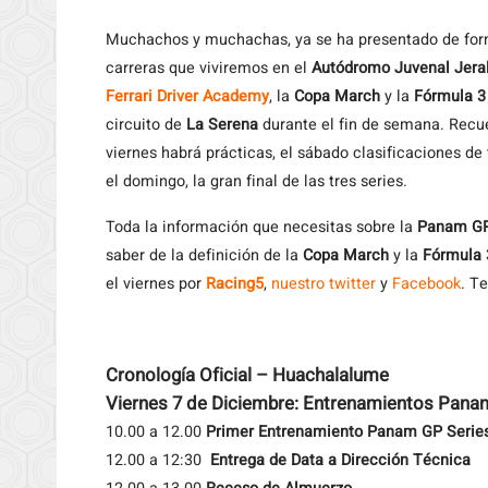
Muchachos y muchachas, ya se ha presentado de forma
carreras que viviremos en el
Autódromo Juvenal Jera
Ferrari Driver Academy
, la
Copa March
y la
Fórmula 3
circuito de
La Serena
durante el fin de semana. Recu
viernes habrá prácticas, el sábado clasificaciones de
el domingo, la gran final de las tres series.
Toda la información que necesitas sobre la
Panam GP
saber de la definición de la
Copa March
y la
Fórmula 
el viernes por
Racing5
,
nuestro twitter
y
Facebook
. T
Cronología Oficial – Huachalalume
Viernes 7 de Diciembre: Entrenamientos Pana
10.00 a 12.00
Primer Entrenamiento Panam GP Serie
12.00 a 12:30
Entrega de Data a Dirección Técnica