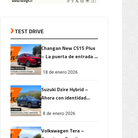
TEST DRIVE
Changan New CS15 Plus
– La puerta de entrada a
la familia Changan
18 de enero 2026
Suzuki Dzire Hybrid –
Ahora con identidad
propia y mayor
8 de enero 2026
rendimiento
Volkswagen Tera –