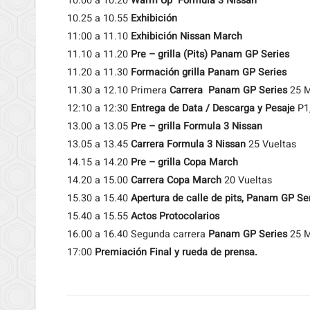
10.00 a 10.20
Warm Up Fórmula 3 Nissan
10.25 a 10.55
Exhibición
11:00 a 11.10
Exhibición Nissan March
11.10 a 11.20
Pre – grilla (Pits) Panam GP Series
11.20 a 11.30
Formación grilla Panam GP Series
11.30 a 12.10 Primera
Carrera Panam GP Series
25 M
12:10 a 12:30
Entrega de Data / Descarga y Pesaje
P1
13.00 a 13.05
Pre – grilla Formula 3 Nissan
13.05 a 13.45
Carrera Formula 3 Nissan
25 Vueltas
14.15 a 14.20
Pre – grilla Copa March
14.20 a 15.00
Carrera Copa March
20 Vueltas
15.30 a 15.40
Apertura de calle de pits, Panam GP Se
15.40 a 15.55
Actos Protocolarios
16.00 a 16.40 Segunda carrera
Panam GP Series
25 M
17:00
Premiación Final y rueda de prensa.