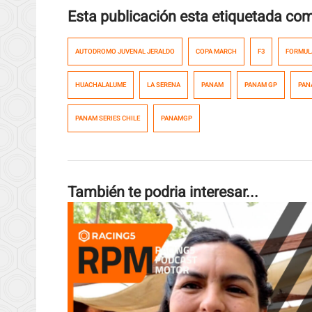
Esta publicación esta etiquetada co
AUTODROMO JUVENAL JERALDO
COPA MARCH
F3
FORMUL
HUACHALALUME
LA SERENA
PANAM
PANAM GP
PAN
PANAM SERIES CHILE
PANAMGP
También te podria interesar...