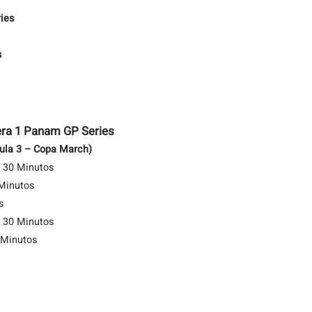
ies
s
rera 1 Panam GP Series
mula 3 – Copa March)
30 Minutos
Minutos
s
30 Minutos
Minutos