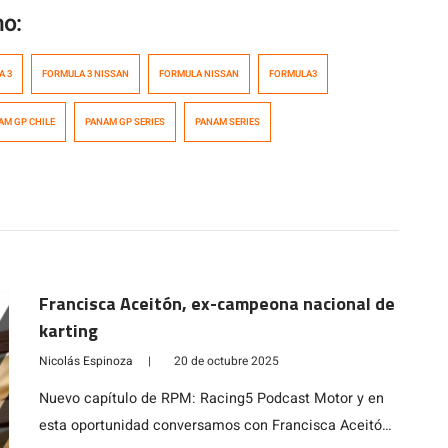
mo:
A 3
FORMULA 3 NISSAN
FORMULA NISSAN
FORMULA3
AM GP CHILE
PANAM GP SERIES
PANAM SERIES
Francisca Aceitón, ex-campeona nacional de
karting
Nicolás Espinoza
|
20 de octubre 2025
Nuevo capítulo de RPM: Racing5 Podcast Motor y en
esta oportunidad conversamos con Francisca Aceitón,