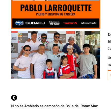
na
C
N
Ca
U
n
o
n
g
Nicolás Ambiado es campeón de Chile del Rotax Max