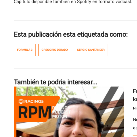
Capítulo disponible también en Spotify en formato vodcast.
Esta publicación esta etiquetada como:
FORMULA 3
GREGORIO DERADO
SERGIO SANTANDER
También te podria interesar...
F
k
Ni
N
e
e