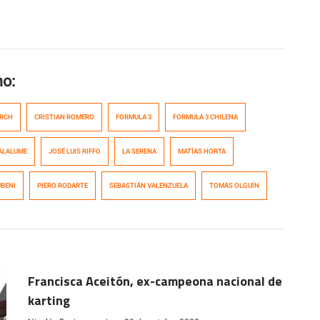
mo:
ARCH
CRISTIAN ROMERO
FORMULA 3
FORMULA 3 CHILENA
ALALUME
JOSÉ LUIS RIFFO
LA SERENA
MATÍAS HORTA
BENI
PIERO RODARTE
SEBASTIÁN VALENZUELA
TOMÁS OLGUÍN
Francisca Aceitón, ex-campeona nacional de
karting