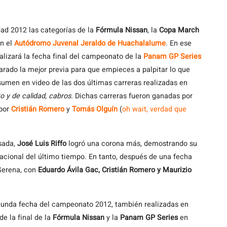
dad 2012 las categorías de la
Fórmula Nissan
, la
Copa March
en el
Autódromo Juvenal Jeraldo de Huachalalume
. En ese
ealizará la fecha final del campeonato de la
Panam GP Series
rado la mejor previa para que empieces a palpitar lo que
sumen en video de las dos últimas carreras realizadas en
to y de calidad, cabros.
Dichas carreras fueron ganadas por
por
Cristián Romero
y
Tomás Olguín
(
oh wait, verdad que
sada,
José Luis Riffo
logró una corona más, demostrando su
nacional del último tiempo. En tanto, después de una fecha
Serena, con
Eduardo Ávila Gac, Cristián Romero y Maurizio
segunda fecha del campeonato 2012, también realizadas en
e la final de la
Fórmula Nissan
y la
Panam GP Series
en