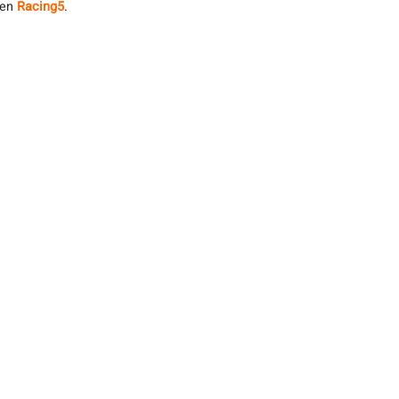
 en
Racing5
.