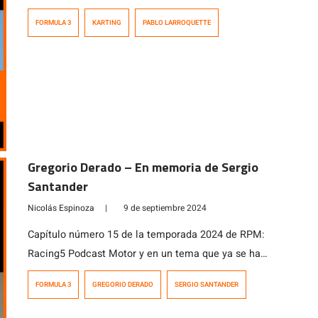
Larroquette, heredero de un apellido que es sinónimo
FORMULA 3
KARTING
PABLO LARROQUETTE
de automovilísmo en Chile y quien luego de correr en
karting y fórmulas en Chile y Argentina, hoy se
desempeña como director de carrera en el karting
nacional […]
Gregorio Derado – En memoria de Sergio
Santander
Nicolás Espinoza
|
9 de septiembre 2024
Capítulo número 15 de la temporada 2024 de RPM:
Racing5 Podcast Motor y en un tema que ya se ha
vuelto una constante en este temporada, hablamos de
FORMULA 3
GREGORIO DERADO
SERGIO SANTANDER
la época dorada del automovilismo de pista en Chile
con la Fórmula 3 de fines de los años 80. Fue en esos