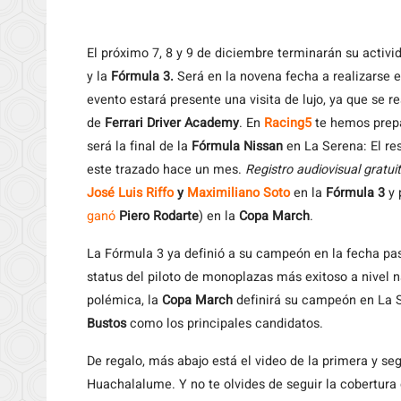
El
próximo 7, 8 y 9 de diciembre terminarán su activi
y la
Fórmula 3.
Será en la novena fecha a realizarse 
evento estará presente una visita de lujo, ya que se r
de
Ferrari Driver Academy
. En
Racing5
te hemos prepa
será la final de la
Fórmula Nissan
en La Serena: El re
este trazado hace un mes.
Registro audiovisual gratui
José Luis Riffo
y
Maximiliano Soto
en la
Fórmula 3
y 
ganó
Piero Rodarte
) en la
Copa March
.
La Fórmula 3 ya definió a su campeón en la fecha pa
status del piloto de monoplazas más exitoso a nivel 
polémica, la
Copa March
definirá su campeón en La 
Bustos
como los principales candidatos.
De regalo, más abajo está el video de la primera y 
Huachalalume. Y no te olvides de seguir la cobertura d