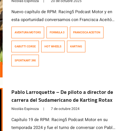
Nicolás Espinoza
|
20 de octubre 2025
Nuevo capítulo de RPM: Racing5 Podcast Motor y en
esta oportunidad conversamos con Francisca Aceitón,
ex-campeona nacional de karting quien también fuera
AVENTURA MOTORS
FORMULA 3
FRANCISCA ACEITON
piloto de Formula 3. Su historia vinculada al
motorsport y cómo hoy el karting se ha transformado
GABUTTI CORSE
HOT WHEELS
KARTING
en su «terapia» y momento de relajo y esparcimiento
conversamos con la Fran en este programa […]
SPORTKART 390
Pablo Larroquette – De piloto a director de
carrera del Sudamericano de Karting Rotax
Nicolás Espinoza
|
7 de octubre 2024
Capítulo 19 de RPM: Racing5 Podcast Motor en su
temporada 2024 y fue el turno de conversar con Pablo