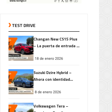
TEST DRIVE
Changan New CS15 Plus
– La puerta de entrada a
la familia Changan
18 de enero 2026
Suzuki Dzire Hybrid –
Ahora con identidad
propia y mayor
8 de enero 2026
rendimiento
Volkswagen Tera –