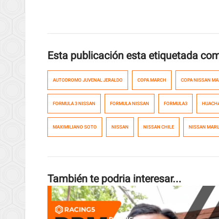
Esta publicación esta etiquetada co
AUTODROMO JUVENAL JERALDO
COPA MARCH
COPA NISSAN M
FORMULA 3 NISSAN
FORMULA NISSAN
FORMULA3
HUACH
MAXIMILIANO SOTO
NISSAN
NISSAN CHILE
NISSAN MARU
También te podria interesar...