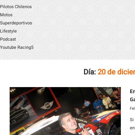
Pilotos Chilenos
Motos
Superdeportivos
Lifestyle
Podcast
Youtube Racing5
Día:
20 de dici
En
Ga
Fe
Si
en