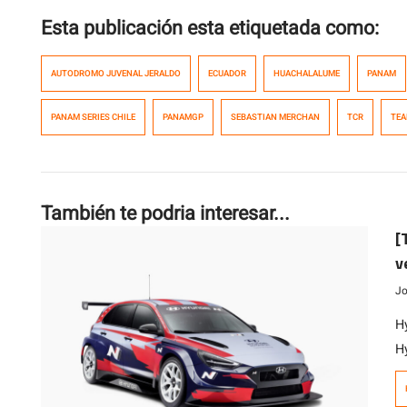
Esta publicación esta etiquetada como:
AUTODROMO JUVENAL JERALDO
ECUADOR
HUACHALALUME
PANAM
PANAM SERIES CHILE
PANAMGP
SEBASTIAN MERCHAN
TCR
TEA
También te podria interesar...
[
v
Jo
H
H
la
c