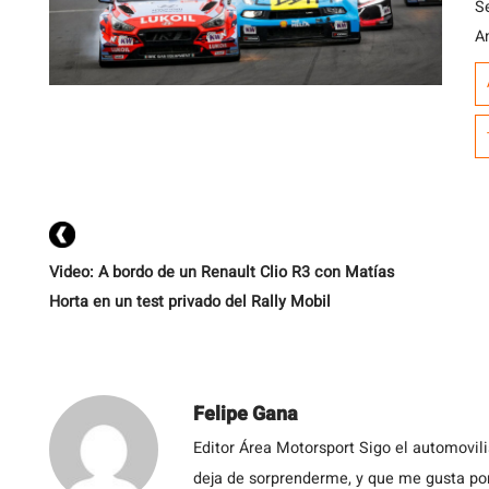
S
A
c
e
Br
p
C
Video: A bordo de un Renault Clio R3 con Matías
Horta en un test privado del Rally Mobil
Felipe Gana
Editor Área Motorsport Sigo el automovil
deja de sorprenderme, y que me gusta por