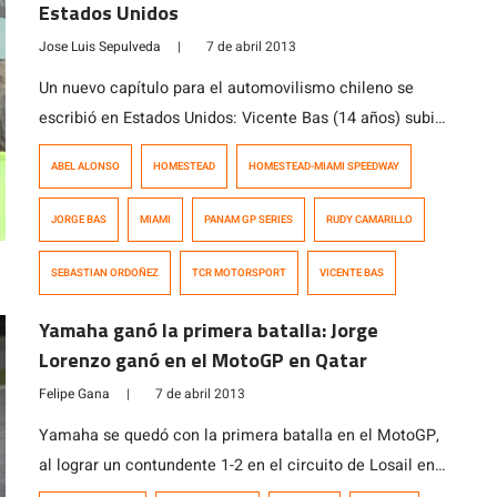
Estados Unidos
Jose Luis Sepulveda
|
7 de abril 2013
Un nuevo capítulo para el automovilismo chileno se
escribió en Estados Unidos: Vicente Bas (14 años) subió
al podio en la primera fecha de la Panam GP Series en
ABEL ALONSO
HOMESTEAD
HOMESTEAD-MIAMI SPEEDWAY
la primera carrera del fin de semana en el Homestead-
Miami Speedway, trazado que mezcla el circuito
JORGE BAS
MIAMI
PANAM GP SERIES
RUDY CAMARILLO
interior con parte del óvalo. Vicente largó desde el
sexto […]
SEBASTIAN ORDOÑEZ
TCR MOTORSPORT
VICENTE BAS
Yamaha ganó la primera batalla: Jorge
Lorenzo ganó en el MotoGP en Qatar
Felipe Gana
|
7 de abril 2013
Yamaha se quedó con la primera batalla en el MotoGP,
al lograr un contundente 1-2 en el circuito de Losail en
Qatar. Jorge Lorenzo y Valentino Rossi ocuparon los dos