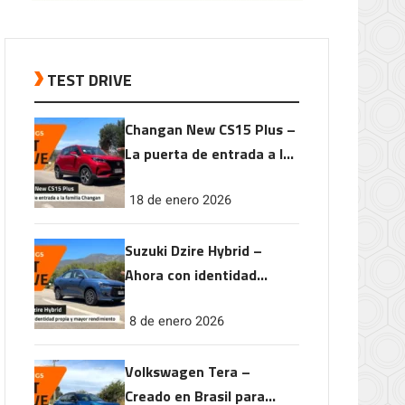
TEST DRIVE
Changan New CS15 Plus –
La puerta de entrada a la
familia Changan
18 de enero 2026
Suzuki Dzire Hybrid –
Ahora con identidad
propia y mayor
8 de enero 2026
rendimiento
Volkswagen Tera –
Creado en Brasil para