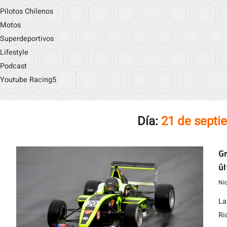
Pilotos Chilenos
Motos
Superdeportivos
Lifestyle
Podcast
Youtube Racing5
Día:
21 de septi
Gr
úl
Ni
La
Ri