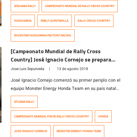
de Tierra Amarilla, arrancó hoy el Atacama Rally Cross
ATACAMA RALLY
CAMPEONATO MUNDIAL DE RALLY CROSS COUNTRY
Country, tercera fecha de la Copa del Mundo de la FIM y
donde el chileno Pablo Quintanilla finalizó sexto. El
HUSQVARNA
PABLO QUINTANILLA
RALLY CROSS COUNTRY
preludio fue ganado por […]
ROCKSTAR HUSQVARNA FACTORY RACING
[Campeonato Mundial de Rally Cross
Country] José Ignacio Cornejo se prepara
para afrontar la primera etapa del Atacama
Jose Luis Sepulveda
|
13 de agosto 2018
Rally
José Ignacio Cornejo comenzó su primer periplo con el
equipo Monster Energy Honda Team en su país natal
(Chile), completando con éxito el prólogo de la carrera, -
ATCAMA RALLY
que fue disputado en la localidad de Tierra Amarilla–
ubicándose en el décimonoveno lugar de la general, y
CAMPEONATO MUNDIAL FIM DE RALLY CROSS COUNTRY
HONDA
segundo de su equipo. El primer puesto de la largada […]
JOSE IGNACIO CORNEJO
MONSTER ENERGY HONDA TEAM