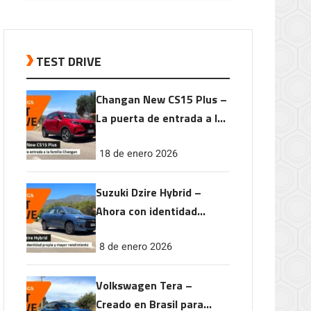
TEST DRIVE
Changan New CS15 Plus –
La puerta de entrada a la
familia Changan
18 de enero 2026
Suzuki Dzire Hybrid –
Ahora con identidad
propia y mayor
8 de enero 2026
rendimiento
Volkswagen Tera –
Creado en Brasil para