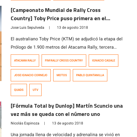
[Campeonato Mundial de Rally Cross
Country] Toby Price puso primera en el
Atacama Rally
Jose Luis Sepulveda
|
13 de agosto 2018
El australiano Toby Price (KTM) se adjudicó la etapa del
Prólogo de 1.900 metros del Atacama Rally, tercera
fecha del Campeonato del Mundo FIM de Rally Cross
ATACAMA RALLY
FIM RALLY CROSS COUNTRY
IGNACIO CASALE
Country que se realizó en Tierra Amarilla. Pablo
Quintanilla (Husqvarna) fue el mejor chileno al ocupar
JOSE IGNACIO CORNEJO
MOTOS
PABLO QUINTANILLA
la sexta posición, en tanto que el Quads el argentino
Jeremías González (Yamaha) […]
QUADS
UTV
[Fórmula Total by Dunlop] Martín Scuncio una
vez más se queda con el número uno
Nicolás Espinoza
|
13 de agosto 2018
Una jornada llena de velocidad y adrenalina se vivió en