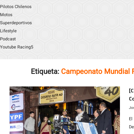
Pilotos Chilenos
Motos
Superdeportivos
Lifestyle
Podcast
Youtube Racing5
Etiqueta:
Campeonato Mundial F
[C
Co
fi
Jo
a
El
De