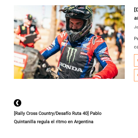
[
a
Jo
P
c
2
ta
ob
m
in
[Rally Cross Country/Desafío Ruta 40] Pablo
Quintanilla regula el ritmo en Argentina