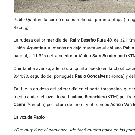
Pablo Quintanilla sorteó una complicada primera etapa (Ima
Racing)
La rudeza del primer día del
Rally Desafío Ruta 40
, de 321 Km
Unión
,
Argentina
, al menos no dejó marca en el chileno
Pablo 
parcial, a 11:32s del vencedor británico
Sam Sunderland
(KTM
Quintanilla avanzó, además, al quinto puesto en la clasifica
3:44:33, seguido del portugués
Paulo Goncalves
(Honda) y del
Tal fue la crudeza del primer día en el norte trasandino, que
medio andar: el joven local
Luciano Benavides
(KTM) por frac
Caimi
(Yamaha) por rotura de motor y el francés
Adrien Van 
La voz de Pablo
«Fue muy duro el comienzo. Me tocó mucho polvo en los prime