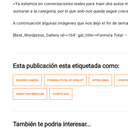
«Ya estamos en conversaciones reales para traer dos autos má
sumarse a la categoría, por lo que solo nos queda seguir crec
A continuación algunas imágenes que nos dejó el fin de sem
[Best_Wordpress_Gallery id=»164″ gal_title=»Formula Total – 
Esta publicación esta etiquetada como:
FACUNDO GARESE
FORMULA TOTAL BY DUNLOP
INTERLOMAS
JORGE 
SEBASTIAN MERCHAN
VICENTE BAS
También te podria interesar...