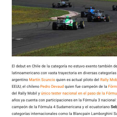
El debut en Chile de la categoría no estuvo exento también 
latinoamericano con vasta trayectoria en diversas categorías
argentino
Martín Scuncio
quien es actual piloto del
Rally Mob
EEUU; el chileno
Pedro Devaud
quien fue campeón de la
Fórm
del Rally Mobil y
único tester nacional en el paso de la Fórmu
años ya cuenta con participaciones en la Fórmula 3 nacional 
campeón de la Fórmula 4 Sudamericana y el ecuatoriano
Seb
categorías internacionales como la Blancpain Lamborghini S