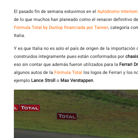
El pasado fin de semana estuvimos en el
Autódromo Interlom
de lo que muchos han planeado como el renacer definitivo del
Fórmula Total by Dunlop financiada por Tanner
, categoría c
Italia.
Y es que Italia no es solo el país de origen de la importación
construidos íntegramente pues están conformados por
chasi
eso sin contar que además fueron utilizados para la
Ferrari 
algunos autos de la
Fórmula Total
los logos de Ferrari y los 
ejemplo
Lance Stroll
o
Max Verstappen
.