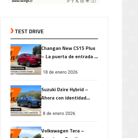
TEST DRIVE
Changan New CS15 Plus
– La puerta de entrada a
la familia Changan
18 de enero 2026
Suzuki Dzire Hybrid –
Ahora con identidad
propia y mayor
8 de enero 2026
rendimiento
Volkswagen Tera –