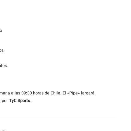
ó
os.
tos.
ana a las 09:30 horas de Chile. El «Pipe» largará
a por
TyC Sports
.