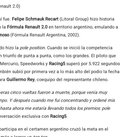
nault 2.0)
sí fue.
Felipe Schmauk Recart
(Litoral Group) hizo historia
 la
Fórmula Renault 2.0
en territorio argentino, emulando a
onoso
(Fórmula Renault Argentina, 2002).
do hizo la
pole position
. Cuando se inició la competencia
n triunfo de punta a punta, como los grandes. El piloto que
l Mercurio, Speedworks y
Racing5
superó por 5.922 segundos
mbién subió por primera vez a lo más alto del podio la fecha
para
Guillermo Rey
, coequipo del representante chileno.
imeras cinco vueltas fueron a muerte, porque venía muy
mpo. Y después cuando me fui concentrando y ordené mis
e hasta ahora me estaría llevando todos los premios: pole
nversación exclusiva con
Racing5
.
participa en el certamen argentino cruzó la meta en el