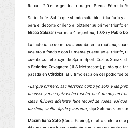
Renault 2.0 en Argentina. (Imagen: Prensa Fórmula Re
Se tenía fe. Sabía que si todo salía bien triunfaría y a
para el deporte chileno al obtener su primer triunfo en
Eliseo Salazar
(Fórmula 4 argentina, 1978) y
Pablo D
La historia se comenzó a escribir en la mañana, cuan
aceleró a fondo y con la mente puesta en el triunfo, u
cuenta con el apoyo de Sprim Sport, Cushe, Sonax, E
a
Federico Cavagnero
(JLS Motorsport), piloto que ta
pasada en
Córdoba
. El último escalón del podio fue 
«Largué primero, salí nervioso como yo solo, y las pr
nervioso y me equivocaba mucho, casi me doy un tro
ideas, fui para adelante, hice récord de vuelta, así qu
position, vuelta rápida y carrera»,
dijo Schmauk, en co
Maximiliano Soto
(Corsa Racing), el otro chileno que 