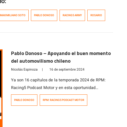
mo:
MAXIMILIANO SOTO
PABLO DONOSO
RACING5 ARMY
ROSARIO
Pablo Donoso – Apoyando el buen momento
del automovilismo chileno
Nicolás Espinoza
|
16 de septiembre 2024
Ya son 16 capítulos de la temporada 2024 de RPM:
Racing5 Podcast Motor y en esta oportunidad
conversamos con Pablo Donoso, piloto chileno con
PABLO DONOSO
RPM: RACING5 PODCAST MOTOR
amplia experiencia en categorías internacionales.
Desde la Formula Renault Argentina, hasta la Indy
Lights, pasando por categorías europeas de fórmulas e
incluso la Silver Crown norteamericana, Pablo Donoso