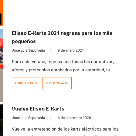
nos cuenta su […]
Eliseo E-Karts 2021 regresa para los más
pequeños
Jose Luis Sepulveda
|
9 de enero 2021
Para este verano, regresa con todas las normativas,
aforos y protocolos aprobados por la autoridad, la
entretención de los karts eléctricos para los pequeños
ELISEO E-KARTS
ELISEO SALAZAR
amantes de las cuatro ruedas, niños entre 7 a 10 años
que aspiran ser pilotos de carrera o probar sus
habilidades de conducción, y que necesitan una
Vuelve Eliseo E-Karts
distracción bajo todas las […]
Jose Luis Sepulveda
|
6 de diciembre 2020
Vuelve la entretención de los karts eléctricos para los