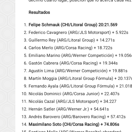
décimo cuarto lugar, posición que lo acerca cada vez
Resultados
Felipe Schmauk (CHI/Litoral Group) 20:21.569
Federico Cavagnero (ARG/JLS Motorsport) + 5.922s
Guillermo Rey (ARG/Litoral Group) + 14.271s
Carlos Merlo (ARG/Corsa Racing) + 18.722s
Emiliano Marino (ARG/Werner Competición) + 19.056
Gastón Cabrera (ARG/Corsa Racing) + 19.344s
Agustín Lima (ARG/Werner Competición) + 19.881s
Martín Moggia (ARG/Litoral Group Fórmula) + 20.137
Fernando Ayala (ARG/Litoral Group Fórmula) + 21.01
Nicolás Dominici (ARG/Corsa Junior) + 22.407s
Nicolás Cazal (ARG/JLS Motorsport) + 34.227
Hernán Satler (ARG/Werner Jr.) + 54.641s
Andrés Barovero (ARG/Barovero Racing) + 57.412s
Maximilano Soto (CHI/Corsa Racing) + 74.806s