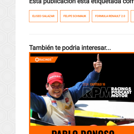
Esta publicación esta etiquetada co
ELISEO SALAZAR
FELIPE SCHMAUK
FORMULA RENAULT 2.0
También te podria interesar...