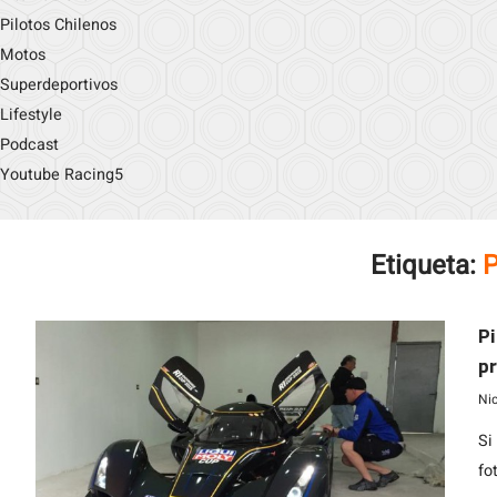
Pilotos Chilenos
Motos
Superdeportivos
Lifestyle
Podcast
Youtube Racing5
Etiqueta:
P
Pi
pr
In
Ni
Si
fo