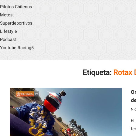
Pilotos Chilenos
Motos
Superdeportivos
Lifestyle
Podcast
Youtube Racing5
Etiqueta:
Rotax 
On
de
L
Ni
El
fe