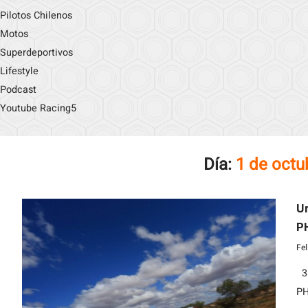
Pilotos Chilenos
Motos
Superdeportivos
Lifestyle
Podcast
Youtube Racing5
Día:
1 de octu
Un
PH
Fe
35
PH