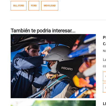
BILL FORD
FORD
MOVILIDAD
También te podria interesar...
P
C
A
Ni
La
c
M
f
la
L