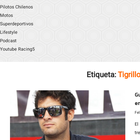
Pilotos Chilenos
Motos
Superdeportivos
Lifestyle
Podcast
Youtube Racing5
Etiqueta:
Tigril
G
en
D
Fe
El
tr