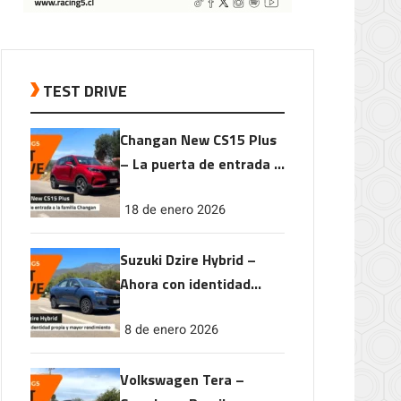
TEST DRIVE
Changan New CS15 Plus
– La puerta de entrada a
la familia Changan
18 de enero 2026
Suzuki Dzire Hybrid –
Ahora con identidad
propia y mayor
8 de enero 2026
rendimiento
Volkswagen Tera –