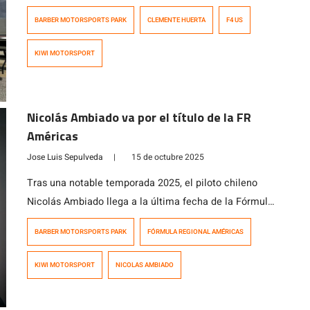
séptima y última fecha del Campeonato de Fórmula 4
BARBER MOTORSPORTS PARK
CLEMENTE HUERTA
F4 US
de Estados Unidos en el autódromo Barber Motorsports
Park de Birmingham. El piloto de 16 años logró la
KIWI MOTORSPORT
tercera posición luego de haber largado desde el sexto
casillero en […]
Nicolás Ambiado va por el título de la FR
Américas
Jose Luis Sepulveda
|
15 de octubre 2025
Tras una notable temporada 2025, el piloto chileno
Nicolás Ambiado llega a la última fecha de la Fórmula
Regional Américas en Estados Unidos como uno de los
BARBER MOTORSPORTS PARK
FÓRMULA REGIONAL AMÉRICAS
grandes favoritos para consagrarse campeón, luego
situarse entre los líderes de la clasificación general
KIWI MOTORSPORT
NICOLAS AMBIADO
del campeonato durante 7 fechas y 17 carreras
disputadas. Ambiado marcha en la segunda posición