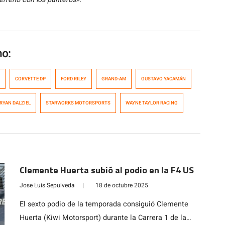
mo:
CORVETTE DP
FORD RILEY
GRAND-AM
GUSTAVO YACAMÁN
RYAN DALZIEL
STARWORKS MOTORSPORTS
WAYNE TAYLOR RACING
Clemente Huerta subió al podio en la F4 US
Jose Luis Sepulveda
|
18 de octubre 2025
El sexto podio de la temporada consiguió Clemente
Huerta (Kiwi Motorsport) durante la Carrera 1 de la