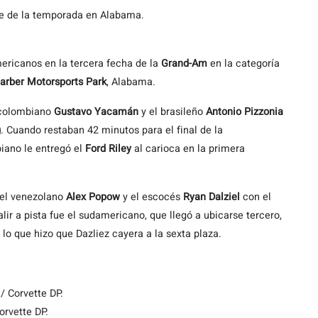
ve de la temporada en Alabama.
mericanos en la tercera fecha de la
Grand-Am
en la categoría
Barber Motorsports Park
, Alabama.
l colombiano
Gustavo Yacamán
y el brasileño
Antonio Pizzonia
g
. Cuando restaban 42 minutos para el final de la
iano le entregó el
Ford Riley
al carioca en la primera
e el venezolano
Alex Popow
y el escocés
Ryan Dalziel
con el
lir a pista fue el sudamericano, que llegó a ubicarse tercero,
, lo que hizo que Dazliez cayera a la sexta plaza.
/ Corvette DP.
orvette DP.