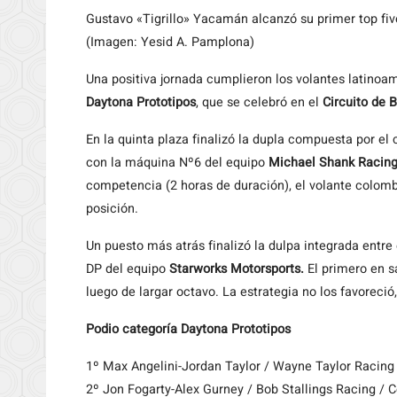
Gustavo «Tigrillo» Yacamán alcanzó su primer top fi
(Imagen: Yesid A. Pamplona)
Una positiva jornada cumplieron los volantes latinoa
Daytona Prototipos
, que se celebró en el
Circuito de 
En la quinta plaza finalizó la dupla compuesta por e
con la máquina Nº6 del equipo
Michael Shank Racin
competencia (2 horas de duración), el volante colomb
posición.
Un puesto más atrás finalizó la dulpa integrada entr
DP del equipo
Starworks Motorsports.
El primero en sa
luego de largar octavo.
La estrategia no los favoreció
Podio categoría Daytona Prototipos
1º Max Angelini-Jordan Taylor / Wayne Taylor Racing 
2º Jon Fogarty-Alex Gurney / Bob Stallings Racing / C