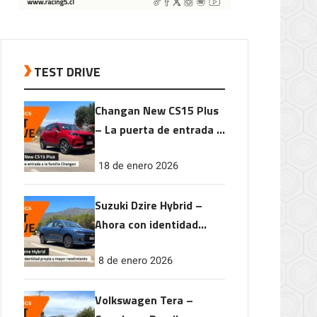
TEST DRIVE
Changan New CS15 Plus
– La puerta de entrada a
la familia Changan
18 de enero 2026
Suzuki Dzire Hybrid –
Ahora con identidad
propia y mayor
8 de enero 2026
rendimiento
Volkswagen Tera –