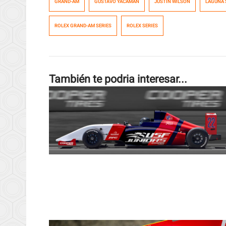
GRAND-AM
GUSTAVO YACAMÁN
JUSTIN WILSON
LAGUNA 
ROLEX GRAND-AM SERIES
ROLEX SERIES
También te podria interesar...