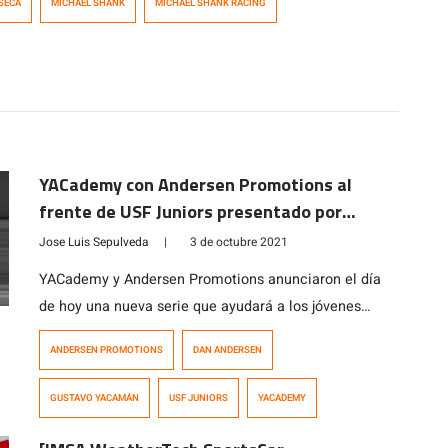
SECA
MICHAEL SHANK
MICHAEL SHANK RACING
YACademy con Andersen Promotions al
frente de USF Juniors presentado por
Cooper Tires
Jose Luis Sepulveda
|
3 de octubre 2021
YACademy y Andersen Promotions anunciaron el día
de hoy una nueva serie que ayudará a los jóvenes
talentos a prepararse para la plataforma de desarrollo
ANDERSEN PROMOTIONS
DAN ANDERSEN
de pilotos Road to Indy Presentada por Cooper Tires,
un camino claro hacia la serie NTT IndyCar Series.
GUSTAVO YACAMÁN
USF JUNIORS
YACADEMY
USF Juniors Presentada por Cooper Tires se lanzará en
2022 y ofrecerá […]