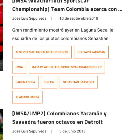
[IMSA WeatherTech SportsCar
Championship] Team Colombia acerca con el
Oreca en Laguna Seca
Jose Luis Sepulveda
|
10 de septiembre 2018
Gran rendimiento mostró ayer en Laguna Seca, la
escuadra de los pilotos colombianos Sebastián
Saavedra y Gustavo Yacamán. El cambio de chasis
AFS/ PR1 MATHIASEN MOTORSPORTS
GUSTAVO YACAMÁN
programado por AFS/PR1 Mathiasen Motorsports,
mostró resultados inmediatos, en uno de los trazados
IMSA
IMSA WEATHERTECH SPORTSCAR CHAMPIONSHIP
más complicados de la temporada 2018 de IMSA.
Pese a la falta de desarrollo del nuevo Oreca #52,
LAGUNA SECA
ORECA
SEBASTIÁN SAAVEDRA
Saavedra y […]
TEAM COLOMBIA
[IMSA/LMP2] Colombianos Yacamán y
Saavedra fueron octavos en Detroit
Jose Luis Sepulveda
|
5 de junio 2018