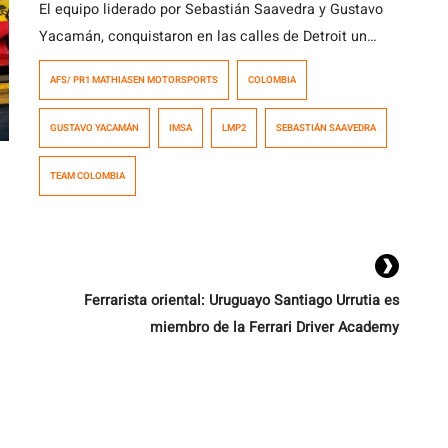
El equipo liderado por Sebastián Saavedra y Gustavo
Yacamán, conquistaron en las calles de Detroit un
nuevo top ten dentro del calendario 2018 de IMSA. La
AFS/ PR1 MATHIASEN MOTORSPORTS
COLOMBIA
sexta válida disputada en el circuito de Belle Isle,
confirmó que es uno de los encuentros más
GUSTAVO YACAMÁN
IMSA
LMP2
SEBASTIÁN SAAVEDRA
compilados del año, en donde la dupla de créditos
colombianos, tuvo que […]
TEAM COLOMBIA
Ferrarista oriental: Uruguayo Santiago Urrutia es
miembro de la Ferrari Driver Academy