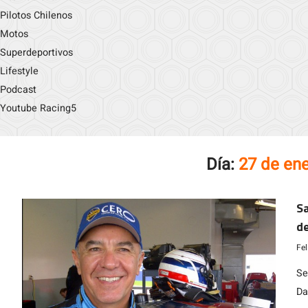
Pilotos Chilenos
Motos
Superdeportivos
Lifestyle
Podcast
Youtube Racing5
Día:
27 de en
Sa
de
pr
Fe
Se
Da