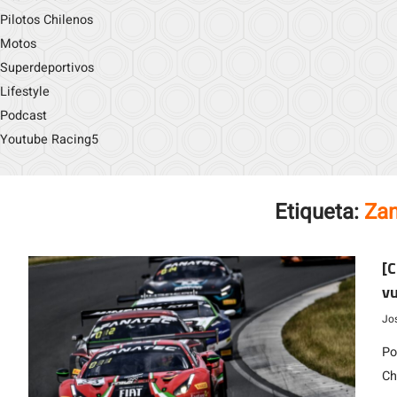
Pilotos Chilenos
Motos
Superdeportivos
Lifestyle
Podcast
Youtube Racing5
Etiqueta:
Zan
[C
vu
C
Jo
Po
Ch