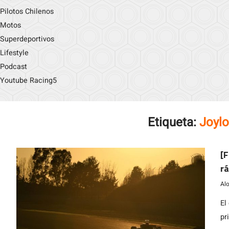
Pilotos Chilenos
Motos
Superdeportivos
Lifestyle
Podcast
Youtube Racing5
Etiqueta:
Joyl
[F
rá
p
Al
El
pr