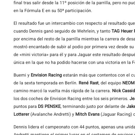
final tras salir desde la 11º posición de la parrilla, pero no 
en la Fórmula E en su 50ª participación.
El resultado fue un intercambio con respecto al resultado q
cuando Dennis ganó seguido de Wehrlein, y tanto
TAG Heuer 
por encima del resto de la parrilla mientras la carrera de des
mostró encantado de subir al podio por primera vez desde su 
de «mini victoria» para él y para Jaguar este resultado despu
única en la que no ha podido hacerse con una victoria en la 
Buemi y
Envision Racing
estarán más que contentos con el cua
de la sexta temporada en Berlín.
René Rast
, del equipo
NEOM
camino marcó la vuelta más rápida de la carrera.
Nick Cassid
los dos coches de Envision Racing entre los seis primeros.
Je
puntos para
DS PENSKE
, terminando justo por delante de
Jak
Lotterer
(Avalanche Andretti) y
Mitch Evans
(Jaguar Racing) c
Dennis lidera el campeonato con 44 puntos, apenas una unid
Andretti mantiene el primer lugar en el certamen de equipos