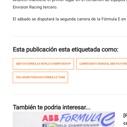
Envision Racing tercero.
El sábado se disputará la segunda carrera de la Fórmula E en e
Esta publicación esta etiquetada como:
ABB FIA FORMULA E WORLD CHAMPIONSHIP
CAMPEONATO MUNDIAL ABB FIA FORM
TAG HEUER PORSCHE FORMULA E TEAM
También te podria interesar...
[
c