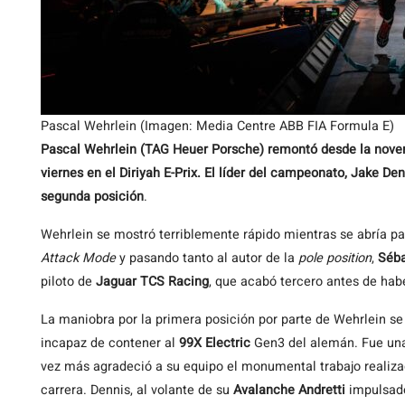
Pascal Wehrlein (Imagen: Media Centre ABB FIA Formula E)
Pascal Wehrlein (TAG Heuer Porsche) remontó desde la novena
viernes en el Diriyah E-Prix. El líder del campeonato, Jake Den
segunda posición
.
Wehrlein se mostró terriblemente rápido mientras se abría pas
Attack Mode
y pasando tanto al autor de la
pole position
,
Séba
piloto de
Jaguar TCS Racing
, que acabó tercero antes de habe
La maniobra por la primera posición por parte de Wehrlein se p
incapaz de contener al
99X Electric
Gen3 del alemán. Fue una 
vez más agradeció a su equipo el monumental trabajo realizado
carrera. Dennis, al volante de su
Avalanche Andretti
impulsado