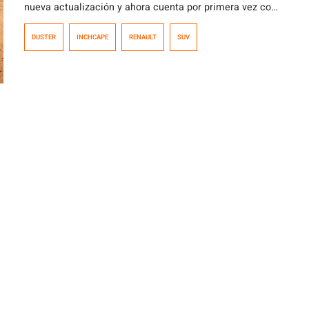
nueva actualización y ahora cuenta por primera vez con
una transmisión automática CVT X-Tronic que le
DUSTER
INCHCAPE
RENAULT
SUV
permite optimizar su consumo de combustible y
prestaciones.