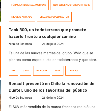
sigue su lucha escalar en el campeonato en una de las
FÓRMULA REGIONAL AMÉRICAS
NEW JERSEY MOTORSPORT PARK
pruebas F3-FIA más importantes del continente.
Continúa la Fórmula Regional Américas para el único
NICOLAS AMBIADO
VELOX USA/SPEED FACTOR
piloto chileno haciendo la ruta FIA de coches de
Fórmula […]
Tank 300, un todoterreno que promete
hacerle frente a cualquier camino
Nicolás Espinoza
|
26 de julio 2024
Es una de las nuevas marcas del grupo GWM que se
plantea como especialista en todoterrenos y que abre
camino con el Tank 300, un atractivo modelo pensado
4X4
GWM
INCHCAPE
TANK
TANK 300
para el overland y off-road que gracias a su motor de
2.0 litros turbo, asociado a una transmisión ZF
Renault presentó en Chile la renovación de
automática de 8 marchas, capaz de desarrollar 217 […]
Duster, uno de los favoritos del público
Nicolás Espinoza
|
26 de julio 2024
El SUV más vendido de la marca francesa recibió una