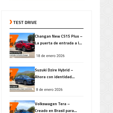
TEST DRIVE
Changan New CS15 Plus –
La puerta de entrada a la
familia Changan
18 de enero 2026
Suzuki Dzire Hybrid –
Ahora con identidad
propia y mayor
8 de enero 2026
rendimiento
Volkswagen Tera –
Creado en Brasil para