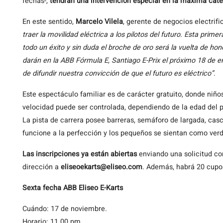
fechas-,
tendrán una intervención especial en la máxima cate
En este sentido,
Marcelo Vilela
, gerente de negocios electrifi
traer la movilidad eléctrica a los pilotos del futuro. Esta prim
todo un éxito y sin duda el broche de oro será la vuelta de ho
darán en la ABB Fórmula E, Santiago E-Prix el próximo 18 de e
de difundir nuestra convicción de que el futuro es eléctrico”
.
Este espectáculo familiar es de carácter gratuito, donde niño
velocidad puede ser controlada, dependiendo de la edad del pa
La pista de carrera posee barreras, semáforo de largada, cas
funcione a la perfección y los pequeños se sientan como verd
Las inscripciones ya están abiertas
enviando una solicitud co
dirección a
eliseoekarts@eliseo.com
. Además, habrá 20 cupo
Sexta fecha ABB Eliseo E-Karts
Cuándo: 17 de noviembre.
Horario: 11.00 pm