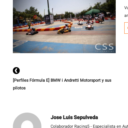
Vu
a
1
h
se
R
[Perfiles Fórmula E] BMW i Andretti Motorsport y sus
pilotos
Jose Luis Sepulveda
Colaborador Racing5 - Especialista en Au