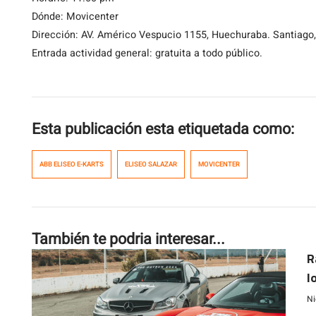
Dónde: Movicenter
Dirección: AV. Américo Vespucio 1155, Huechuraba. Santiago,
Entrada actividad general: gratuita a todo público.
Esta publicación esta etiquetada como:
ABB ELISEO E-KARTS
ELISEO SALAZAR
MOVICENTER
También te podria interesar...
R
l
Ni