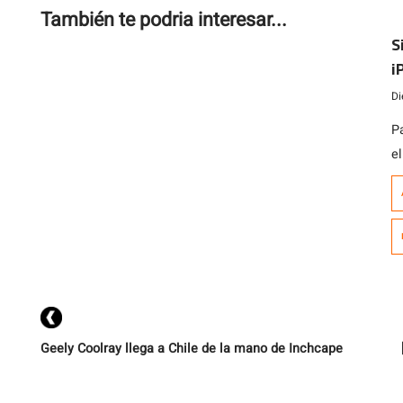
También te podria interesar...
S
i
Di
P
el
s
d
e
Es
D
Geely Coolray llega a Chile de la mano de Inchcape