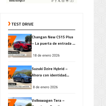
TEST DRIVE
Changan New CS15 Plus
– La puerta de entrada a
la familia Changan
18 de enero 2026
Suzuki Dzire Hybrid –
Ahora con identidad
propia y mayor
8 de enero 2026
rendimiento
Volkswagen Tera –