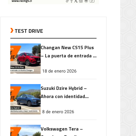
TEST DRIVE
Changan New CS15 Plus
– La puerta de entrada a
la familia Changan
18 de enero 2026
Suzuki Dzire Hybrid –
Ahora con identidad
propia y mayor
8 de enero 2026
rendimiento
Volkswagen Tera –