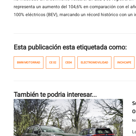
representa un aumento del 104,6% en comparación con el año 
100% eléctricos (BEV), marcando un récord histórico con un 
Esta publicación esta etiquetada como:
BMW MOTORRAD
CE 02
CE04
ELECTROMOVILIDAD
INCHCAPE
También te podria interesar...
S
O
m
Ni
L