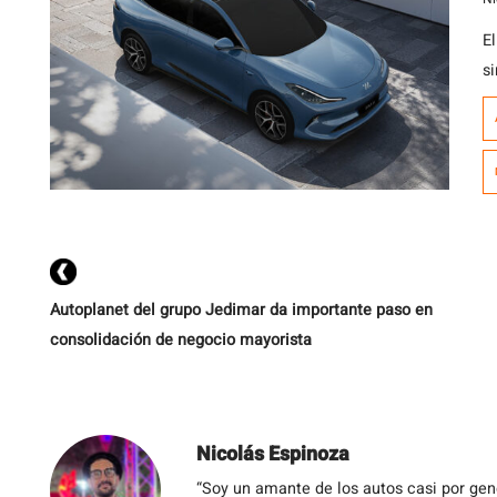
El
s
p
h
Autoplanet del grupo Jedimar da importante paso en
consolidación de negocio mayorista
Nicolás Espinoza
“Soy un amante de los autos casi por ge