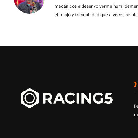
mecánicos a desenvolverme humildemente 
el relajo y tranquilidad que a veces se pie
D
m