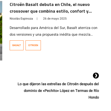
metros que le permite transportar cómodamente a 5
Citroën Basalt debuta en Chile, el nuevo
coupantes y mantener una capacidad de carga de 490
crossover que combina estilo, confort y
litros en su […]
espacio
Nicolás Espinoza
|
26 de mayo 2025
Desarrollado para América del Sur, Basalt aterriza con
dos versiones y una propuesta inédita que mezcla
diseño y funcionalidad.
BASALT
CITROEN
Lo que dijeron las estrellas de Citroën después del
dominio de «Pechito» López en Termas de Río
Hondo