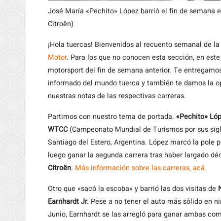
José María «Pechito» López barrió el fin de semana 
Citroën)
¡Hola tuercas! Bienvenidos al recuento semanal de l
Motor
. Para los que no conocen esta sección, en est
motorsport del fin de semana anterior. Te entregam
informado del mundo tuerca y también te damos la opc
nuestras notas de las respectivas carreras.
Partimos con nuestro tema de portada.
«Pechito» Ló
WTCC
(Campeonato Mundial de Turismos por sus sigla
Santiago del Estero, Argentina. López marcó la pole 
luego ganar la segunda carrera tras haber largado décim
Citroën
.
Más información sobre las carreras, acá.
Otro que «sacó la escoba» y barrió las dos visitas de
Earnhardt Jr.
Pese a no tener el auto más sólido en ni
Junio, Earnhardt se las arregló para ganar ambas com