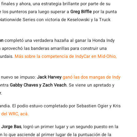
 finales y ahora, una estrategia brillante por parte de su
re los punteros para luego superar a
Greg Biffle
por la punta
 Nationwide Series con victoria de Keselowski y la Truck
on
completó una verdadera hazaña al ganar la Honda Indy
n aprovechó las banderas amarillas para construir una
ourdais.
Más sobre la competencia de IndyCar en Mid-Ohio,
je nuevo se impuso:
Jack Harvey
ganó las dos mangas de Indy
ontra
Gabby Chaves y Zach Veach
. Se viene un apretado y
r.
ndia. El podio estuvo completado por Sebastien Ogier y Kris
 del WRC, acá.
,
Jorge Bas
, logró un primer lugar y un segundo puesto en la
 lo que asciende al primer lugar de la puntuación de la