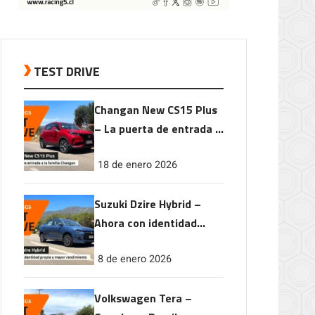
TEST DRIVE
Changan New CS15 Plus
– La puerta de entrada a
la familia Changan
18 de enero 2026
Suzuki Dzire Hybrid –
Ahora con identidad
propia y mayor
8 de enero 2026
rendimiento
Volkswagen Tera –