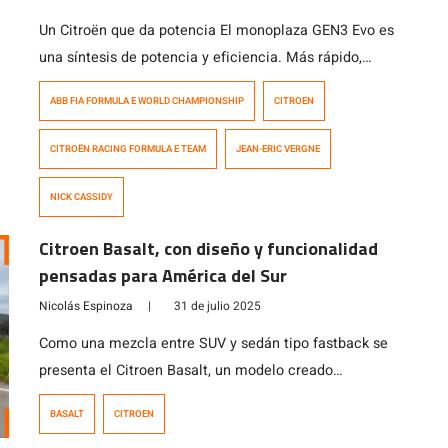
Un Citroën que da potencia El monoplaza GEN3 Evo es
una síntesis de potencia y eficiencia. Más rápido,
ligero y eficiente que nunca, este coche encarna la
ABB FIA FORMULA E WORLD CHAMPIONSHIP
CITROEN
visión de las carreras automovilísticas sostenibles: un
laboratorio de rendimiento en el que cada kilovatio
CITROËN RACING FORMULA E TEAM
JEAN-ERIC VERGNE
cuenta. Su chasis es ultraligero y rígido. Desarrollado
sobre la base del chasis […]
NICK CASSIDY
Citroen Basalt, con diseño y funcionalidad
pensadas para América del Sur
Nicolás Espinoza
|
31 de julio 2025
Como una mezcla entre SUV y sedán tipo fastback se
presenta el Citroen Basalt, un modelo creado
especialmente para el mercado de Sudamérica con
BASALT
CITROEN
4,3 metros de largo y una distancia entre ejes de 2,64