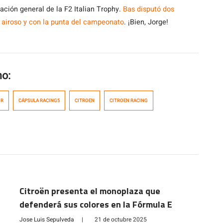
ación general de la F2 Italian Trophy.
Bas disputó dos
ó airoso y con la punta del campeonato
. ¡Bien, Jorge!
mo:
OR
CÁPSULA RACING5
CITROEN
CITROEN RACING
Citroën presenta el monoplaza que
defenderá sus colores en la Fórmula E
Jose Luis Sepulveda
|
21 de octubre 2025