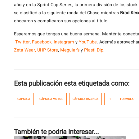
año y en la Sprint Cup Series, la primera división de los stock
se clasificó a la siguiente ronda del Chase mientras
Brad Kes
chocaron y complicaron sus opciones al título.
Esperamos que tengas una buena semana. Manténte conect
Twitter
,
Facebook
,
Instagram
y
YouTube
. Además aprovechamo
Zeta Wear,
UHP Store
,
Meguiar’s
y
Plasti Dip
.
Esta publicación esta etiquetada como:
CAPSULA
CÁPSULA MOTOR
CÁPSULA RACING5
F1
FORMULA 1
También te podria interesar...