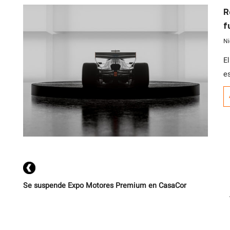
s
R
2
f
Ni
El
e
Se suspende Expo Motores Premium en CasaCor