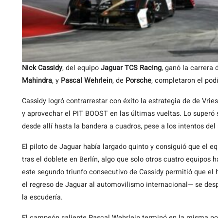
Nick Cassidy
, del equipo
Jaguar TCS Racing
, ganó la carrera
Mahindra
, y
Pascal Wehrlein
, de
Porsche
, completaron el pod
Cassidy logró contrarrestar con éxito la estrategia de de Vr
y aprovechar el PIT BOOST en las últimas vueltas. Lo superó s
desde allí hasta la bandera a cuadros, pese a los intentos del
El piloto de Jaguar había largado quinto y consiguió que el e
tras el doblete en Berlín, algo que solo otros cuatro equipos 
este segundo triunfo consecutivo de Cassidy permitió que el 
el regreso de Jaguar al automovilismo internacional— se desp
la escudería.
El campeón saliente Pascal Wehrlein terminó en la misma posi