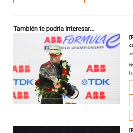
También te podria interesar...
[
c
Jo
N
l
qu
d
c
de
[