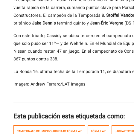
vuelta rápida de la carrera, sumando puntos clave para Pors
Constructores. El campeón de la Temporada 8,
Stoffel Vando
británico
Jake Dennis
terminó quinto y
Jean-Éric Vergne
(DS P
Con este triunfo, Cassidy se ubica tercero en el campeonato 
que solo pudo ser 11º— y de Wehrlein. En el Mundial de Equip
Nissan cuando restan 47 en juego. En el campeonato de Const
367 puntos contra 338.
La Ronda 16, última fecha de la Temporada 11, se disputará e
Imagen: Andrew Ferraro/LAT Images
Esta publicación esta etiquetada como:
CAMPEONATO DEL MUNDO ABB FIA DE FÓRMULA E
FÓRMULA E
JAGUAR TCS 