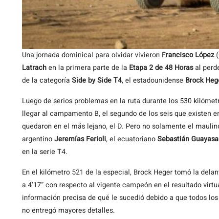
Una jornada dominical para olvidar vivieron F
rancisco López
Latrach
en la primera parte de la
Etapa 2 de 48 Horas
al perd
de la categoría
Side by Side T4
, el estadounidense
Brock Heg
Luego de serios problemas en la ruta durante los 530 kilómetr
llegar al campamento B, el segundo de los seis que existen en 
quedaron en el más lejano, el D. Pero no solamente el maulin
argentino
Jeremías Ferioli
, el ecuatoriano
Sebastián Guayas
en la serie T4.
En el kilómetro 521 de la especial, Brock Heger tomó la dela
a 4’17” con respecto al vigente campeón en el resultado virtu
información precisa de qué le sucedió debido a que todos los
no entregó mayores detalles.